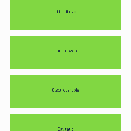
Infiltratii ozon
Sauna ozon
Electroterapie
Cavitatie