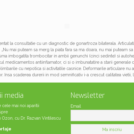
ntat la consultatie cu un diagnostic de gonartroza bilaterala. Articula
v. „Nu mai puteam sa merg la piata fara sa ma doara, nu mai puteam sa 
plasma imbogatita trombocitar in ambii genunchi (cinci sedinte) si autoh
tul medicamentos antiinflamator, ci si o imbunatatire a starii generale d
mbarile cu nepotica si activitatile casnice. Deformarile articulare nu au 
 Insa scaderea durerii in mod semnificativ i-a crescut calitatea vietii, l
ii media
Newsletter
cele mai noi aparitii
Email
spre
u Ozon, cu Dr. Razvan Vintilescu
ortaje