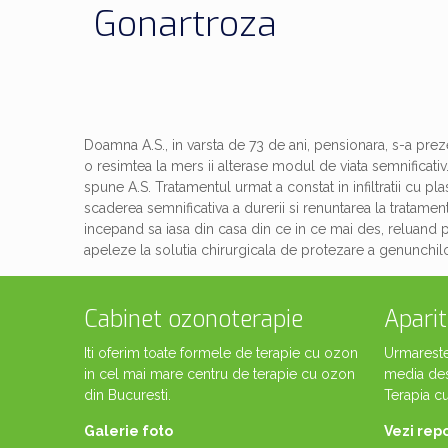
Gonartroza
Doamna A.S., in varsta de 73 de ani, pensionara, s-a preze
o resimtea la mers ii alterase modul de viata semnificati
spune A.S. Tratamentul urmat a constat in infiltratii cu 
scaderea semnificativa a durerii si renuntarea la tratamen
incepand sa iasa din casa din ce in ce mai des, reluand pli
apeleze la solutia chirurgicala de protezare a genunchilor.
Cabinet ozonoterapie
Aparit
Iti oferim toate formele de terapie cu ozon
Urmareste 
in cel mai mare centru de terapie cu ozon
media de
din Bucuresti.
Terapia c
Galerie foto
Vezi rep