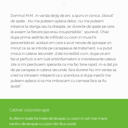
Domnul M.M., in varsta de39 de ani, a ajuns in clinica „blocat”
de spate. „Nu ma puteam apleca deloc, nu ma puteam
intoarce la stanga sau la dreapta, iar durerile de spate pe care
le aveam la fiecare pas erau insuportabile”, spune el. Chiar
dupa prima sedinta de infiltratii cu ozon in muschii
paravertebrali, acelasi om care a avut nevoie de aproape un
minut ca sa se intinda pe canapeaua de tratament, s-a putut
misca in cateva secunde! „Este incredibil cum, dupa ce am
facut perfuzii si am luat antiinflamatorii si miorelaxante cateva
zile si imi pierdusem speranta ca ma fac bine rapid, m-a dat jos
de pe canapea in cateva secunde, fara durere! Nu imi venea sa
cred ca intrasem intepenit ca o scandura si dupa injectii ma
puteam apleca si ca ma imbracam cu camasa fara sa fiu
ajutat”.
Cabinet ozonoterapie
Iti oferim toate formele de terapie cu ozon in cel mai mare
centru de terapie cu ozon din Bucuresti.